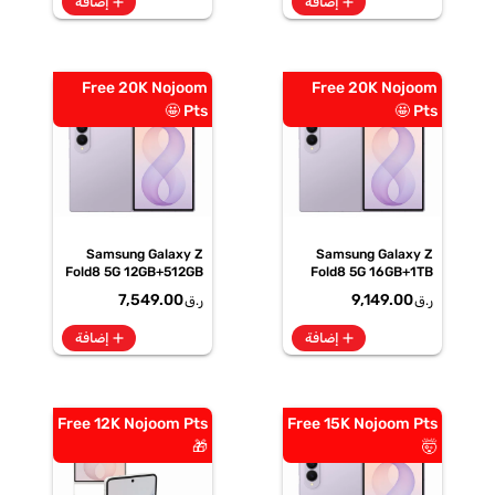
add
add
إضافة
إضافة
Free 20K Nojoom
Free 20K Nojoom
Pts 🤩
Pts 🤩
Samsung Galaxy Z
Samsung Galaxy Z
Fold8 5G 12GB+512GB
Fold8 5G 16GB+1TB
Lavender
Lavender
7,549.00
9,149.00
ر.ق
ر.ق
Smartphone, SM-
Smartphone, SM-
F971BLVOMEA
F971BLVPMEA
add
add
إضافة
إضافة
Free 12K Nojoom Pts
Free 15K Nojoom Pts
🎁
🤯