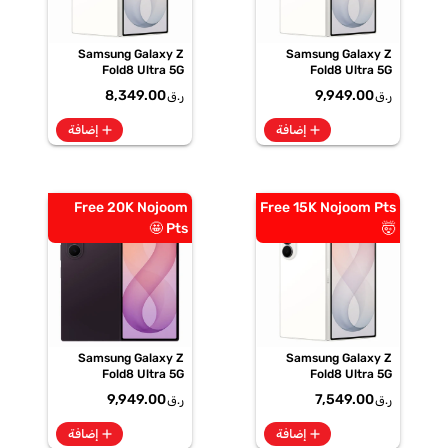
Samsung Galaxy Z
Samsung Galaxy Z
Fold8 Ultra 5G
Fold8 Ultra 5G
12GB+512GB Cream
16GB+1TB Cream
8,349.00
9,949.00
ر.ق
ر.ق
Smartphone, SM-
Smartphone, SM-
F976BZWOMEA
F976BZWPMEA
add
add
إضافة
إضافة
Free 20K Nojoom
Free 15K Nojoom Pts
Pts 🤩
🤯
Samsung Galaxy Z
Samsung Galaxy Z
Fold8 Ultra 5G
Fold8 Ultra 5G
16GB+1TB Violet
12GB+256GB Cream
9,949.00
7,549.00
ر.ق
ر.ق
Shadow Smartphone,
Smartphone, SM-
SM-F976BZVPMEA
F976BZWIMEA
add
add
إضافة
إضافة