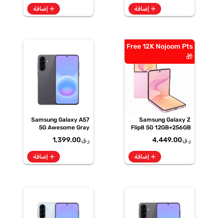
add
add
إضافة
إضافة
Free 12K Nojoom Pts
🎁
Samsung Galaxy A57
Samsung Galaxy Z
5G Awesome Gray
Flip8 5G 12GB+256GB
256GB + 8GB
Pink Smartphone,
1,399.00
4,449.00
ر.ق
ر.ق
SM-F776BLIOMEA
add
add
إضافة
إضافة