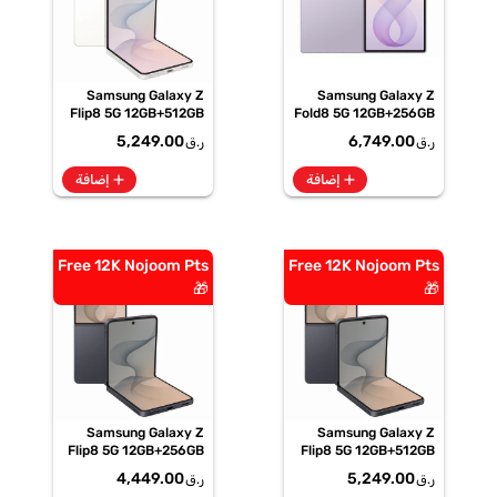
Samsung Galaxy Z
Samsung Galaxy Z
Flip8 5G 12GB+512GB
Fold8 5G 12GB+256GB
Cream Smartphone,
Lavender
5,249.00
6,749.00
ر.ق
ر.ق
SM-F776BZWPMEA
Smartphone, SM-
F971BLVIMEA
add
add
إضافة
إضافة
Free 12K Nojoom Pts
Free 12K Nojoom Pts
🎁
🎁
Samsung Galaxy Z
Samsung Galaxy Z
Flip8 5G 12GB+256GB
Flip8 5G 12GB+512GB
Graphite Smartphone,
Graphite Smartphone,
4,449.00
5,249.00
ر.ق
ر.ق
SM-F776BZKOMEA
SM-F776BZKPMEA