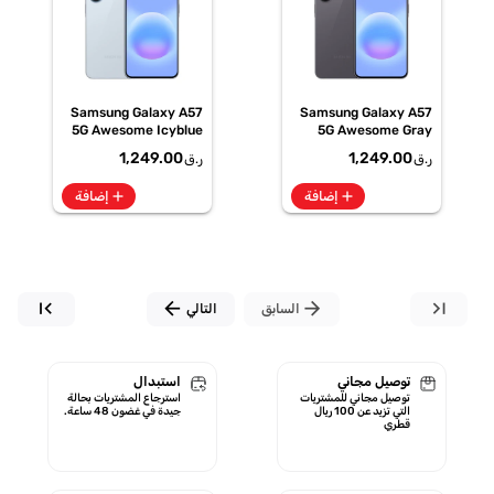
Samsung Galaxy A57
Samsung Galaxy A57
5G Awesome Icyblue
5G Awesome Gray
128GB + 8GB
128GB + 8GB
1,249.00
1,249.00
ر.ق
ر.ق
add
add
إضافة
إضافة
first_page
arrow_back
arrow_forward
last_page
السابق
التالي
توصيل مجاني
استبدال
توصيل مجاني للمشتريات
استرجاع المشتريات بحالة
التي تزيد عن 100 ريال
جيدة في غضون 48 ساعة.
قطري