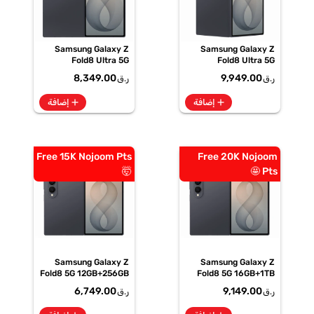
Samsung Galaxy Z
Samsung Galaxy Z
Fold8 Ultra 5G
Fold8 Ultra 5G
12GB+512GB Graphite
16GB+1TB Graphite
8,349.00
9,949.00
ر.ق
ر.ق
Smartphone, SM-
Smartphone, SM-
F976BZKOMEA
F976BZKPMEA
add
add
إضافة
إضافة
Free 15K Nojoom Pts
Free 20K Nojoom
🤯
Pts 🤩
Samsung Galaxy Z
Samsung Galaxy Z
Fold8 5G 12GB+256GB
Fold8 5G 16GB+1TB
Graphite Smartphone,
Graphite Smartphone,
6,749.00
9,149.00
ر.ق
ر.ق
SM-F971BZKIMEA
SM-F971BZKPMEA