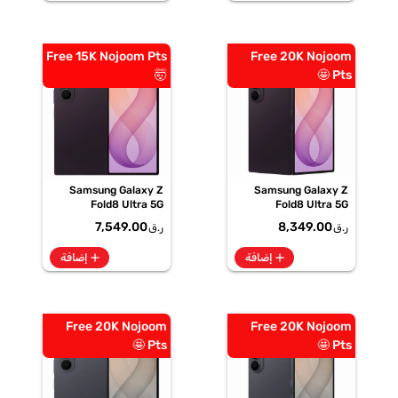
Free 15K Nojoom Pts
Free 20K Nojoom
🤯
Pts 🤩
Samsung Galaxy Z
Samsung Galaxy Z
Fold8 Ultra 5G
Fold8 Ultra 5G
12GB+256GB Violet
12GB+512GB Violet
7,549.00
8,349.00
ر.ق
ر.ق
Shadow Smartphone,
Shadow Smartphone,
SM-F976BZVIMEA
SM-F976BZVOMEA
add
add
إضافة
إضافة
Free 20K Nojoom
Free 20K Nojoom
Pts 🤩
Pts 🤩