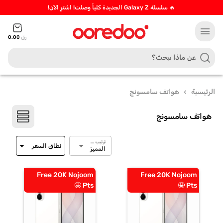
🔥 سلسلة Galaxy Z الجديدة كلياً وصلت! اشترِ الآن!
menu
رق
0.00
الرئيسية
هواتف سامسونج
chevron_left
هواتف سامسونج
ترتيب حسب
arrow_drop_down
arrow_drop_down
نطاق السعر
المميز
Free 20K Nojoom
Free 20K Nojoom
Pts 🤩
Pts 🤩