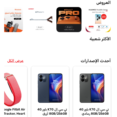
العروض
الأكثر شعبية
أحدث الإصدارات
عرض الكل
تي سي إل K70 باور 4G
تي سي إل K70 باور 4G
Google Fitbit Air
8GB/256GB رمادي
8GB/256GB أزرق
ss Tracker, Heart