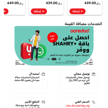
te + SpO2, 7-Day
649.00
439.00
439.00
ر.ق
ر.ق
ر.ق
Battery Berry -
GA11016 | 1 Year
add
add
add
إضافة
إضافة
إض
Starlink Warranty
الخدمات مضافة القيمة
توصيل مجاني
استبدال
توصيل مجاني للمشتريات
استرجاع المشتريات بحالة
التي تزيد عن 100 ريال
جيدة في غضون 48 ساعة.
قطري
الدعم الفني
الدفع الآمن
نحن متواجدون على مدار
مدفوعاتك آمنة مع شبكة