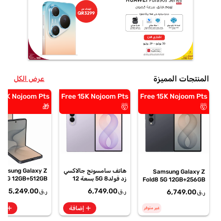
المنتجات المميزة
عرض الكل
 12K Nojoom Pts
Free 15K Nojoom Pts
Free 15K Nojoom Pts
🎁
🤯
🤯
هاتف سامسونج جالاكسي
amsung Galaxy Z
Samsung Galaxy Z
زد فولد8 5G بسعة 12
p8 5G 12GB+512GB
Fold8 5G 12GB+256GB
جيجابايت+256 جيجابايت
hite Smartphone,
Graphite Smartphone,
5,249.00
6,749.00
6,749.00
ر.ق
ر.ق
ر.ق
باللون البنفسجي، SM-
M-F776BZKPMEA
SM-F971BZKIMEA
F971BLVIMEA
add
add
إضافة
إض
غير متوفر