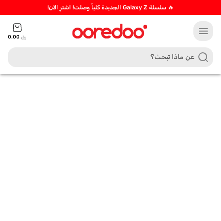
🔥 سلسلة Galaxy Z الجديدة كلياً وصلت! اشترِ الآن!
menu
رق
0.00