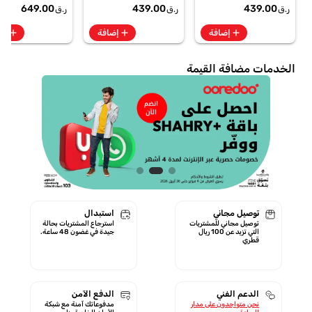
te + SpO2, 7-Day
649.00
439.00
439.00
ر.ق
ر.ق
ر.ق
Battery Berry -
GA11016 | 1 Year
add
add
add
إضافة
إضافة
إض
Starlink Warranty
الخدمات مضافة القيمة
توصيل مجاني
استبدال
توصيل مجاني للمشتريات
استرجاع المشتريات بحالة
التي تزيد عن 100 ريال
جيدة في غضون 48 ساعة.
قطري
الدعم الفني
الدفع الآمن
نحن متواجدون على مدار
مدفوعاتك آمنة مع شبكة