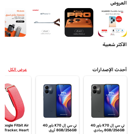
العروض
الأكثر شعبية
أحدث الإصدارات
عرض الكل
تي سي إل K70 باور 4G
تي سي إل K70 باور 4G
Google Fitbit Air
8GB/256GB رمادي
8GB/256GB أزرق
ss Tracker, Heart