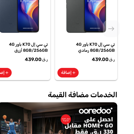
east
تي سي إل K70 باور 4G
تي سي إل K70 باور 4G
8GB/256GB رمادي
8GB/256GB أزرق
439.00
439.00
ر.ق
ر.ق
إضافة
إضا
add
add
الخدمات مضافة القيمة