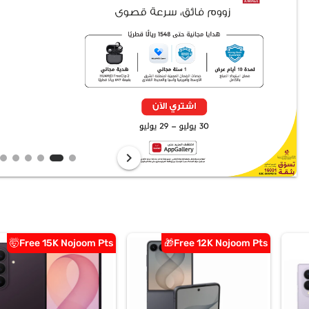
chevron_right
Free 15K Nojoom Pts🤯
Free 12K Nojoom Pts🎁