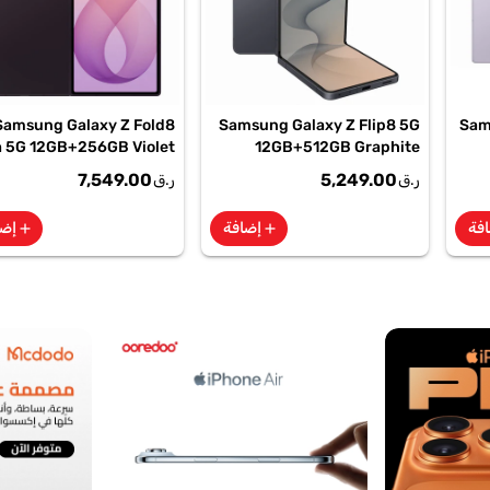
Samsung Galaxy Z Fold8
Samsung Galaxy Z Flip8 5G
Sam
a 5G 12GB+256GB Violet
12GB+512GB Graphite
adow Smartphone, SM-
Smartphone, SM-
7,549.00
5,249.00
ر.ق
ر.ق
F976BZVIMEA
F776BZKPMEA
فة
إضافة
إضا
add
add