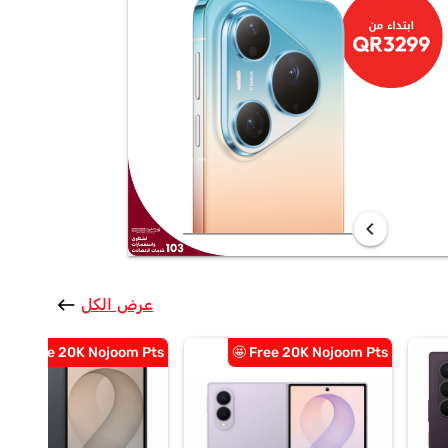
chevron_left
عرض الكل
west
Free 20K Nojoom Pts 🤩
Free 20K Nojoom Pts 🤩