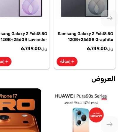
east
sung Galaxy Z Fold8 5G
Samsung Galaxy Z Fold8 5G
12GB+256GB Lavender
12GB+256GB Graphite
Smartphone, SM-
Smartphone, SM-
6,749.00
6,749.00
ر.ق
ر.ق
F971BLVIMEA
F971BZKIMEA
إضافة
إضا
add
add
العروض
east