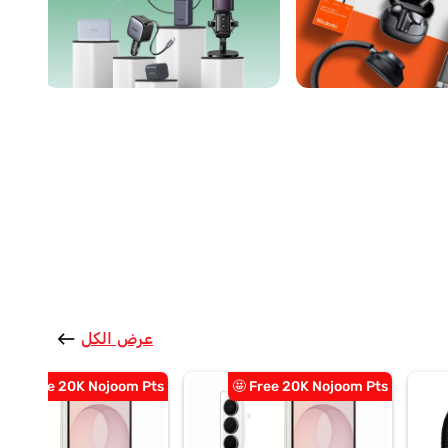
عرض الكل
west
Free 20K Nojoom Pts 🤩
Free 20K Nojoom Pts 🤩