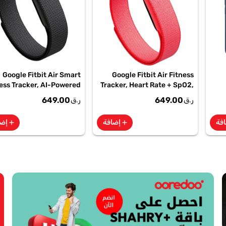
Google Fitbit Air Smart
Google Fitbit Air Fitness
ess Tracker, AI-Powered
Tracker, Heart Rate + SpO2,
Health, 7-Day Battery,
7-Day Battery Berry -
649.00
649.00
ر.ق
ر.ق
sidian, GA09509| 1 Year
GA11016 | 1 Year Starlink
Starlink Warranty
Warranty
فة
إضافة
إضا
add
add