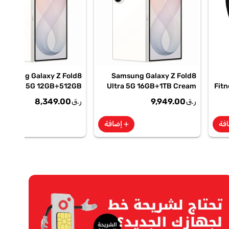
Samsung Galaxy Z Fold8
Samsung Galaxy Z Fold8
Ultra 5G 12GB+512GB
Ultra 5G 16GB+1TB Cream
Fitn
Cream Smartphone, SM-
Smartphone, SM-
8,349.00
9,949.00
ر.ق
ر.ق
F976BZWOMEA
F976BZWPMEA
Ob
فة
إضافة
إضا
add
add