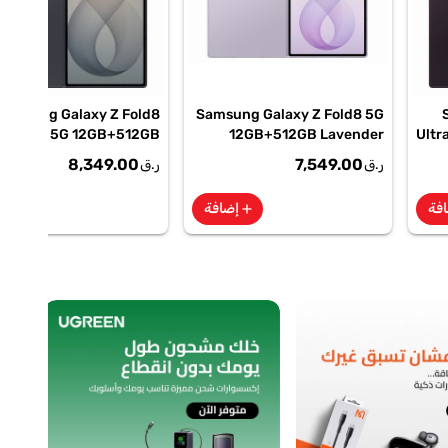
Samsung Galaxy Z Fold8
Samsung Galaxy Z Fold8 5G
Ultra 5G 12GB+512GB
12GB+512GB Lavender
Ultr
aphite Smartphone, SM-
Smartphone, SM-
Sh
8,349.00
7,549.00
ر.ق
ر.ق
F976BZKOMEA
F971BLVOMEA
فة
إضافة
إضا
add
add