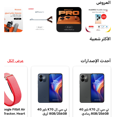
العروض
الأكثر شعبية
أحدث الإصدارات
عرض الكل
تي سي إل K70 باور 4G
تي سي إل K70 باور 4G
Google Fitbit Air
8GB/256GB رمادي
8GB/256GB أزرق
ss Tracker, Heart