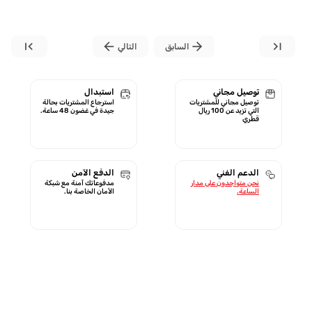
first_page
arrow_back
arrow_forward
last_page
السابق
التالي
توصيل مجاني
استبدال
توصيل مجاني للمشتريات
استرجاع المشتريات بحالة
التي تزيد عن 100 ريال
جيدة في غضون 48 ساعة.
قطري
الدعم الفني
الدفع الآمن
نحن متواجدون على مدار
مدفوعاتك آمنة مع شبكة
الساعة.
الأمان الخاصة بنا.