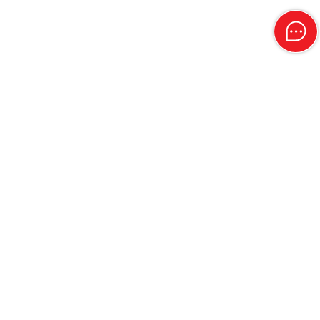
هل لديك سؤال أو تحتاج مساعدة؟
ما عليك سوى التواصل مع فريق دعم العملاء لدينا من خلال أي من هذه
القنوات
اتصل بالدعم
واتساب
+974 44141111
111
البريد الإلكتروني للدعم
customer.service@ooredoo.qa